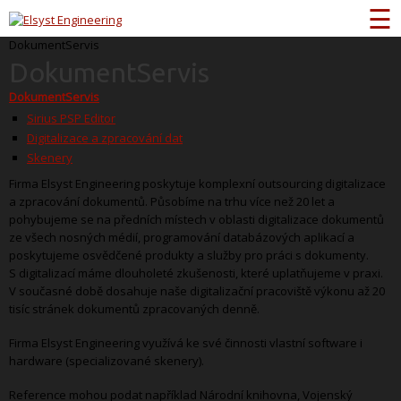
☰
DokumentServis
Dokument
Servis
DokumentServis
Sirius PSP Editor
Digitalizace a zpracování dat
Skenery
Firma Elsyst Engineering poskytuje komplexní outsourcing digitalizace
a zpracování dokumentů. Působíme na trhu více než 20 let a
pohybujeme se na předních místech v oblasti digitalizace dokumentů
ze všech nosných médií, programování databázových aplikací a
poskytujeme osvědčené produkty a služby pro práci s dokumenty.
S digitalizací máme dlouholeté zkušenosti, které uplatňujeme v praxi.
V současné době dosahuje naše digitalizační pracoviště výkonu až 20
tisíc stránek dokumentů zpracovaných denně.
Firma Elsyst Engineering využívá ke své činnosti vlastní software i
hardware (specializované skenery).
Reference mohou podat například Národní knihovna, Vojenský