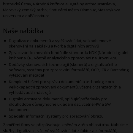
historický ústav, Národná knižnica a Digitálny archiv Bratislava,
Moravský zemský archiv, Statutární město Olomouc, Masarykova
univerzita a další instituce.
Naše nabídka
Digitalizace dokumentů a vytěžování dat, velkoobjemové
skenování na zakázku a tvorba digitálních archivů
Zpracování knihovních fondů dle standardu NDK (Národní digitální
knihovna ČR), včetně analytického zpracování na úrovni ANL
Dodávky skenovacích technologií (skenerů) a digitalizačního
softwaru, systémy pro zpracování formulářů, OCR, ICR a Barcoding,
vytěžování metadat
Kompletní řešení pro správu dokumentů a technologie pro
velkokapacitní zpracování dokumentů, včetně organizačních a
vyhledávacích nástrojů
Digitální archivace dokumentů, splňující požadavky pro
dlouhodobé důvěryhodné ukládání dat, včetně HW a SW
komponent
Speciální informační systémy pro zpracování obrazu
Zaměření firmy se přizpůsobuje změnám v této oblasti trhu. Nabízíme
služby digitalizace, včetně vytěžování dat z faktur a z formulářů,