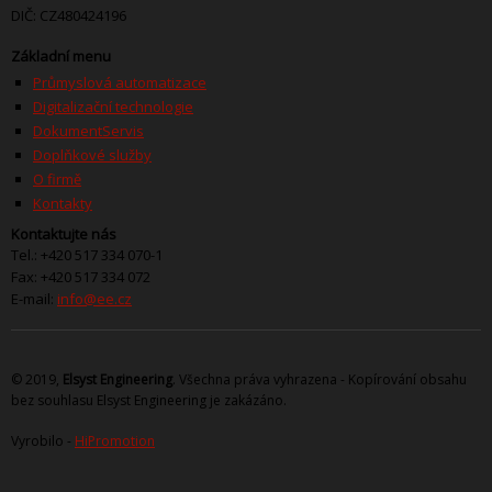
DIČ: CZ480424196
Základní menu
Průmyslová automatizace
Digitalizační technologie
Dokument
Servis
Doplňkové služby
O firmě
Kontakty
Kontaktujte nás
Tel.: +420 517 334 070-1
Fax: +420 517 334 072
E-mail:
info@ee.cz
© 2019,
Elsyst Engineering
.
Všechna práva vyhrazena - Kopírování obsahu
bez souhlasu Elsyst Engineering je zakázáno.
Vyrobilo -
HiPromotion