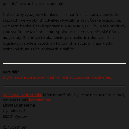
pomáháme s archivací dokumentů.
Naše služby využijete v bankovním i finančním sektoru, v obchodě,
službách i ve výrobních odvětvích (využily je např. Česká pojišťovna,
Komerční banka, Česká spořitelna, ABN AMRO, OHL ŽS). Naše produkty
jsou využitelné také pro státní správu, ministerstva, městské úřady a
magistráty. Stejně tak i v akademických institucích, dopravních a
logistických společnostech a v kulturních institucích, například v
knihovnách, muzeích, archivech a dalších.
Kam dál?
Digitalizace a zpracování dat
Hromadné vytěžování dat
Skenery
Zpět na Hlavní stránku
Máte dotaz?
Rádi byste se nás na něco zeptali,
neváhejte nás
kontaktovat
Elsyst Engineering
U Jandovky 3
682 01 Vyškov
IČ: 152 381 99